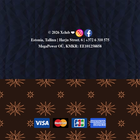
© 2026 Xclub ❤️
Estonia, Tallinn | Harju Street. 6
|
+372 6 310 575
MegaPower OÜ, KMKR: EE101258858